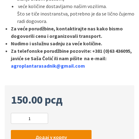
veće količine dostavljamo našim vozilima.
Što se tiče inostranstva, potrebno je da se lično čujemo
radi dogovora.
Za veće porudžbine, kontaktirajte nas kako bismo
dogovorili cenu i organizovali transport.
Nudimo i uslužnu sadnju za veće količine.
Za telefonske porudžbine pozovite: +381 (0)63 436095,
javiće se Saša Čolić ili nam pišite na e-mail:
agroplantarasadnik@gmail.com
150.00
рсд
Додај у корпу