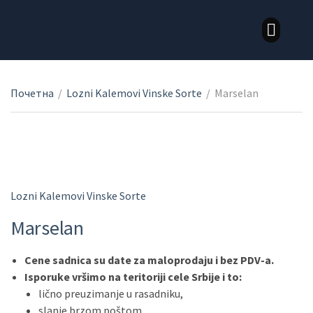
LOZNI KALEMOVI STONE SORTE
LOZNI KALEMOVI VINSKE SORTE
Почетна
/
Lozni Kalemovi Vinske Sorte
/
Marselan
Lozni Kalemovi Vinske Sorte
Marselan
Cene sadnica su date za maloprodaju i bez PDV-a.
Isporuke vršimo na teritoriji cele Srbije i to:
lično preuzimanje u rasadniku,
slanje brzom poštom,