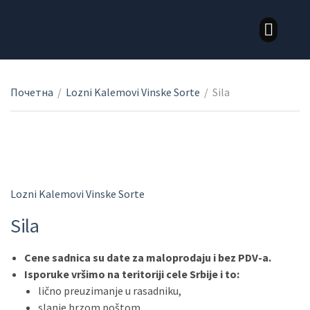
LOZNI KALEMOVI STONE SORTE
LOZNI KALEMOVI VINSKE SORTE
Почетна
/
Lozni Kalemovi Vinske Sorte
/
Sila
Lozni Kalemovi Vinske Sorte
Sila
Cene sadnica su date za maloprodaju i bez PDV-a.
Isporuke vršimo na teritoriji cele Srbije i to:
lično preuzimanje u rasadniku,
slanje brzom poštom,