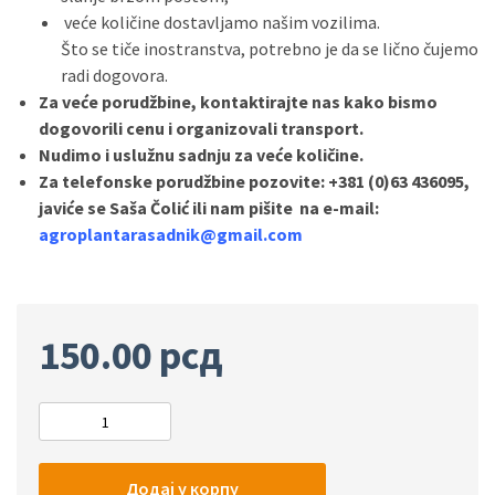
veće količine dostavljamo našim vozilima.
Što se tiče inostranstva, potrebno je da se lično čujemo
radi dogovora.
Za veće porudžbine, kontaktirajte nas kako bismo
dogovorili cenu i organizovali transport.
Nudimo i uslužnu sadnju za veće količine.
Za telefonske porudžbine pozovite: +381 (0)63 436095,
javiće se Saša Čolić ili nam pišite na e-mail:
agroplantarasadnik@gmail.com
150.00
рсд
Додај у корпу