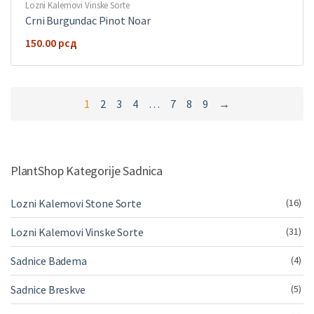
Lozni Kalemovi Vinske Sorte
Crni Burgundac Pinot Noar
150.00
рсд
1
2
3
4
…
7
8
9
→
PlantShop Kategorije Sadnica
Lozni Kalemovi Stone Sorte
(16)
Lozni Kalemovi Vinske Sorte
(31)
Sadnice Badema
(4)
Sadnice Breskve
(5)