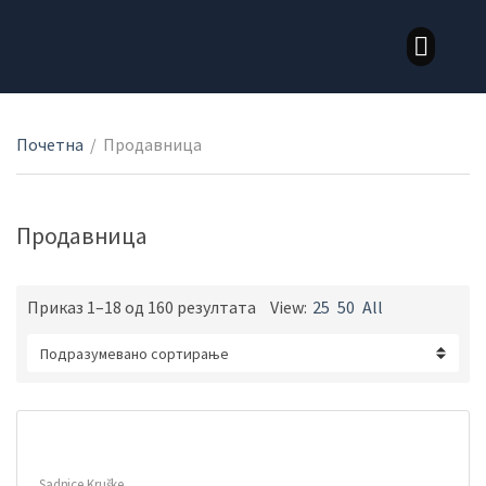
LOZNI KALEMOVI STONE SORTE
LOZNI KALEMOVI VINSKE SORTE
Почетна
/
Продавница
Продавница
Приказ 1–18 од 160 резултата
View:
25
50
All
Sadnice Kruške