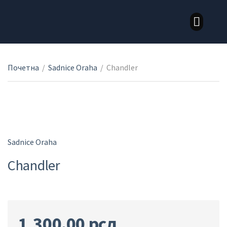
LOZNI KALEMOVI STONE SORTE
LOZNI KALEMOVI VINSKE SORTE
Почетна
/
Sadnice Oraha
/
Chandler
Sadnice Oraha
Chandler
1,300.00
рсд