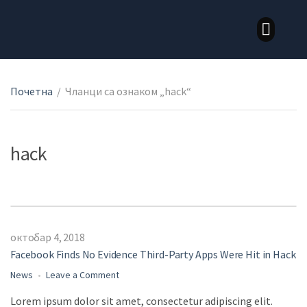
LOZNI KALEMOVI STONE SORTE
LOZNI KALEMOVI VINSKE SORTE
Почетна
/
Чланци са ознаком „hack“
hack
октобар 4, 2018
Facebook Finds No Evidence Third-Party Apps Were Hit in Hack
News
Leave a Comment
Lorem ipsum dolor sit amet, consectetur adipiscing elit.