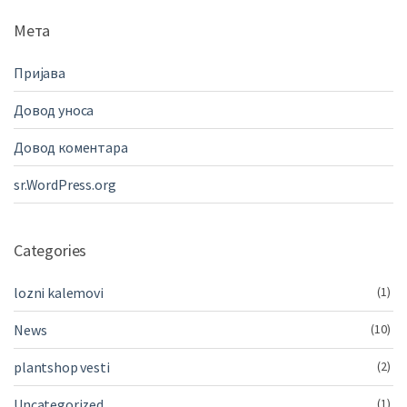
Мета
Пријава
Довод уноса
Довод коментара
sr.WordPress.org
Categories
lozni kalemovi
(1)
News
(10)
plantshop vesti
(2)
Uncategorized
(1)