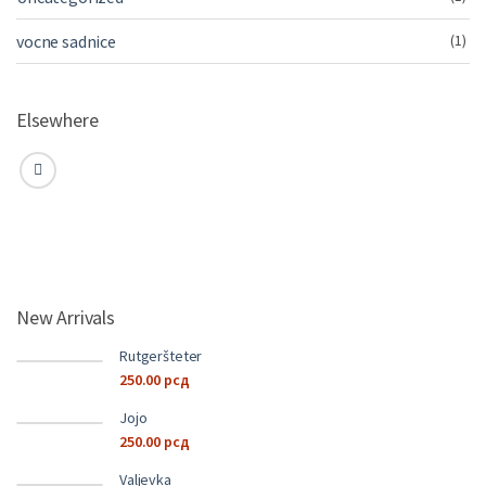
vocne sadnice
(1)
Elsewhere
New Arrivals
Rutgeršteter
250.00
рсд
Jojo
250.00
рсд
Valjevka