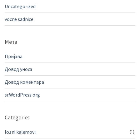
Uncategorized
vocne sadnice
Мета
Пријава
Довод уноса
Довод коментара
sr.WordPress.org
Categories
lozni kalemovi
(1)