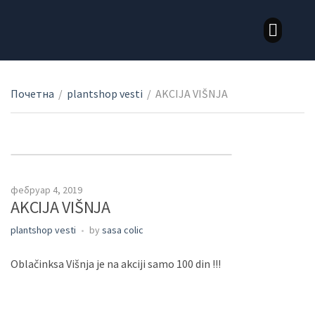
LOZNI KALEMOVI STONE SORTE
LOZNI KALEMOVI VINSKE SORTE
Почетна
/
plantshop vesti
/
AKCIJA VIŠNJA
фебруар 4, 2019
AKCIJA VIŠNJA
plantshop vesti
by
sasa colic
Oblačinksa Višnja je na akciji samo 100 din !!!