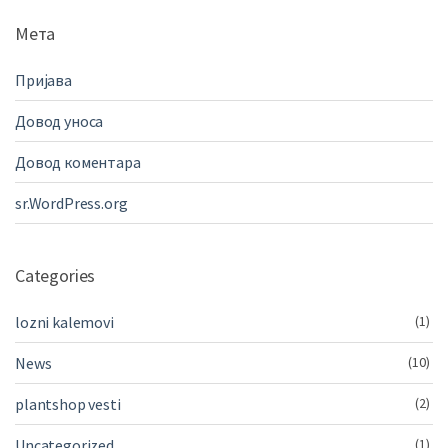
Мета
Пријава
Довод уноса
Довод коментара
sr.WordPress.org
Categories
lozni kalemovi
(1)
News
(10)
plantshop vesti
(2)
Uncategorized
(1)