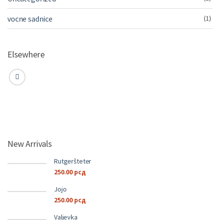
vocne sadnice
(1)
Elsewhere
New Arrivals
Rutgeršteter
250.00
рсд
Jojo
250.00
рсд
Valjevka