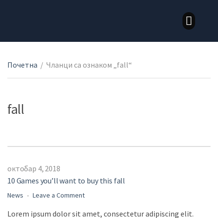
LOZNI KALEMOVI STONE SORTE
LOZNI KALEMOVI VINSKE SORTE
Почетна
/
Чланци са ознаком „fall“
fall
октобар 4, 2018
10 Games you’ll want to buy this fall
News
Leave a Comment
Lorem ipsum dolor sit amet, consectetur adipiscing elit.