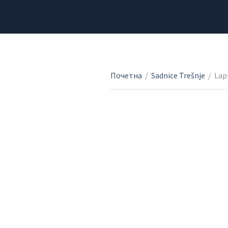
Почетна
/
Sadnice Trešnje
/
Lap