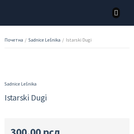
LOZNI KALEMOVI STONE SORTE
LOZNI KALEMOVI VINSKE SORTE
Почетна
/
Sadnice Lešnika
/
Istarski Dugi
Sadnice Lešnika
Istarski Dugi
300.00
рсд