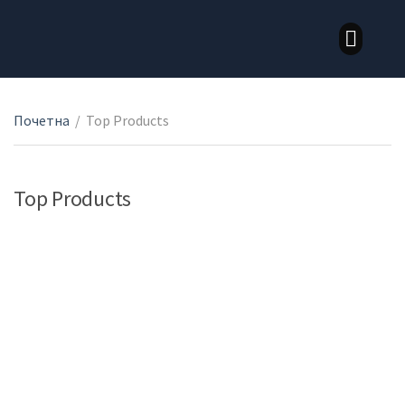
LOZNI KALEMOVI STONE SORTE
LOZNI KALEMOVI VINSKE SORTE
Почетна
/
Top Products
Top Products