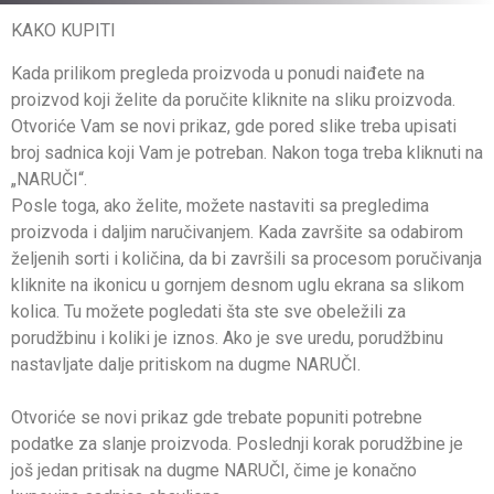
KAKO KUPITI
Kada prilikom pregleda proizvoda u ponudi naiđete na
proizvod koji želite da poručite kliknite na sliku proizvoda.
Otvoriće Vam se novi prikaz, gde pored slike treba upisati
broj sadnica koji Vam je potreban. Nakon toga treba kliknuti na
„NARUČI“.
Posle toga, ako želite, možete nastaviti sa pregledima
proizvoda i daljim naručivanjem. Kada završite sa odabirom
željenih sorti i količina, da bi završili sa procesom poručivanja
kliknite na ikonicu u gornjem desnom uglu ekrana sa slikom
kolica. Tu možete pogledati šta ste sve obeležili za
porudžbinu i koliki je iznos. Ako je sve uredu, porudžbinu
nastavljate dalje pritiskom na dugme NARUČI.
Otvoriće se novi prikaz gde trebate popuniti potrebne
podatke za slanje proizvoda. Poslednji korak porudžbine je
još jedan pritisak na dugme NARUČI, čime je konačno